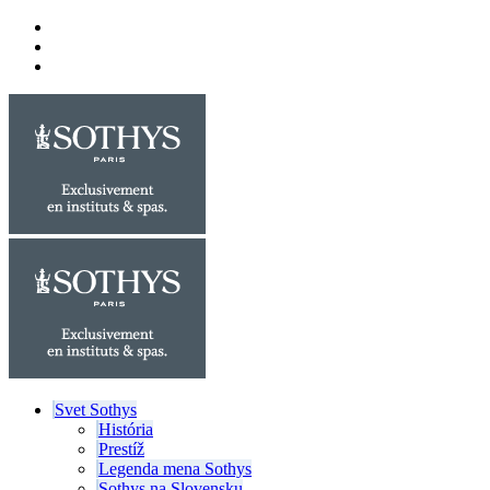
Svet Sothys
História
Prestíž
Legenda mena Sothys
Sothys na Slovensku