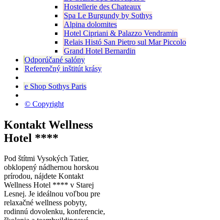
Hostellerie des Chateaux
Spa Le Burgundy by Sothys
Alpina dolomites
Hotel Cipriani & Palazzo Vendramin
Relais Histó San Pietro sul Mar Piccolo
Grand Hotel Bernardin
Odporúčané salóny
Referenčný inštitút krásy
e Shop Sothys Paris
© Copyright
Kontakt Wellness
Hotel ****
Pod štítmi Vysokých Tatier,
obklopený nádhernou horskou
prírodou, nájdete Kontakt
Wellness Hotel **** v Starej
Lesnej. Je ideálnou voľbou pre
relaxačné wellness pobyty,
rodinnú dovolenku, konferencie,