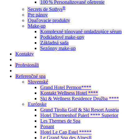
100 % Personalizované ošetrenie
®
Secrets de Sothys
Pre pánov
Opaľovacie produkty
Make-up
Komplexné tónované omladzujúce sérum
Podkladové make-upy
Základná sada
Sezónny make-up
Kontakty
Profesionáli
Referenčné spa
Slovenské
Grand Hotel Permon****
Kontakt Wellness Hotel ****
Ski & Wellness Residence Družba ****
Európske
Grand Tirolia Golf & Ski Resort Austria
Hotel Thermenhof Paierl **** Superior
Les Thermes de Spa
Ponant
Hotel Le Cap Estel *****
Le Grand Spa des Alpes®