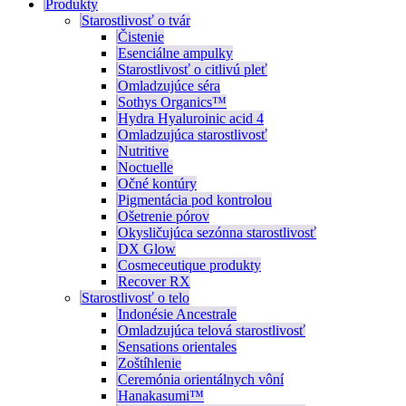
Produkty
Starostlivosť o tvár
Čistenie
Esenciálne ampulky
Starostlivosť o citlivú pleť
Omladzujúce séra
Sothys Organics™
Hydra Hyaluroinic acid 4
Omladzujúca starostlivosť
Nutritive
Noctuelle
Očné kontúry
Pigmentácia pod kontrolou
Ošetrenie pórov
Okysličujúca sezónna starostlivosť
DX Glow
Cosmeceutique produkty
Recover RX
Starostlivosť o telo
Indonésie Ancestrale
Omladzujúca telová starostlivosť
Sensations orientales
Zoštíhlenie
Ceremónia orientálnych vôní
Hanakasumi™