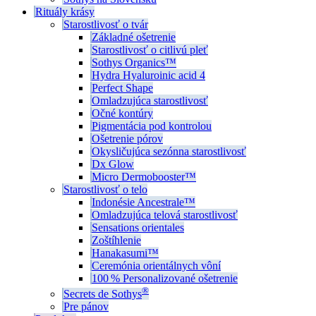
Rituály krásy
Starostlivosť o tvár
Základné ošetrenie
Starostlivosť o citlivú pleť
Sothys Organics™
Hydra Hyaluroinic acid 4
Perfect Shape
Omladzujúca starostlivosť
Očné kontúry
Pigmentácia pod kontrolou
Ošetrenie pórov
Okysličujúca sezónna starostlivosť
Dx Glow
Micro Dermobooster™
Starostlivosť o telo
Indonésie Ancestrale™
Omladzujúca telová starostlivosť
Sensations orientales
Zoštíhlenie
Hanakasumi™
Ceremónia orientálnych vôní
100 % Personalizované ošetrenie
®
Secrets de Sothys
Pre pánov