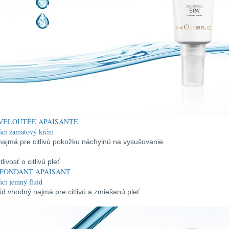
VELOUTÉE APAISANTE
úci zamatový krém
ajmä pre citlivú pokožku náchylnú na vysušovanie.
 FONDANT APAISANT
ci jemný fluid
uid vhodný najmä pre citlivú a zmiešanú pleť.