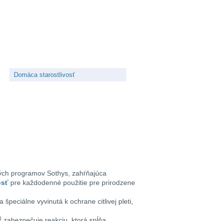
Domáca starostlivosť
ých programov Sothys, zahŕňajúca
osť
pre každodenné použitie pre prirodzene
a špeciálne vyvinutá k ochrane citlivej pleti,
)
zabezpečuje reakciu, ktorá spĺňa