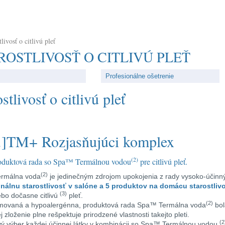
tlivosť o citlivú pleť
ROSTLIVOSŤ O CITLIVÚ PLEŤ
Profesionálne ošetrenie
stlivosť o citlivú pleť
(2)
oduktová rada so Spa™ Termálnou vodou
pre citlivú pleť.
(2)
rmálna voda
je jedinečným zdrojom upokojenia z rady vysoko-účinn
onálnu starostlivosť v salóne a 5 produktov na domácu starostliv
(3)
lebo dočasne citlivú
pleť.
(2)
movaná a hypoalergénna, produktová rada Spa™ Termálna voda
bol
j zloženie plne rešpektuje prirodzené vlastnosti takejto pleti.
(2
ivý výber každej účinnej látky v kombinácii so Spa™ Termálnou vodou