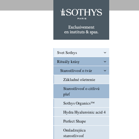
Svet Sothys
Rituály krásy
História
Prestíž
Starostlivosť o tvár
Legenda mena Sothys
Základné ošetrenie
Sothys na Slovensku
Starostlivosť o citlivú
pleť
Sothys Organics™
Hydra Hyaluroinic acid 4
Perfect Shape
Omladzujúca
starostlivosť