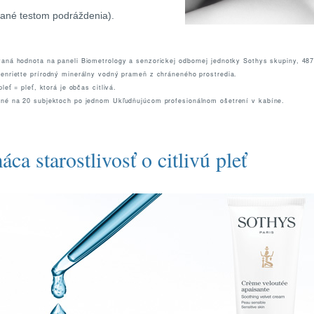
ané testom podráždenia).
vaná hodnota na paneli Biometrology a senzorickej odbornej jednotky Sothys skupiny, 487
Henriette prírodný minerálny vodný prameň z chráneného prostredia.
pleť = pleť, ktorá je občas citlivá.
ané na 20 subjektoch po jednom Ukľudňujúcom profesionálnom ošetrení v kabíne.
ca starostlivosť o citlivú pleť