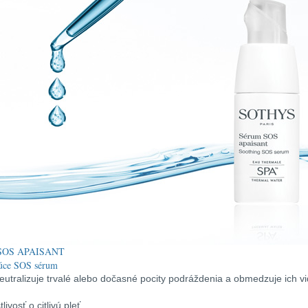
SOS APAISANT
úce SOS sérum
eutralizuje trvalé alebo dočasné pocity podráždenia a obmedzuje ich vid