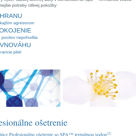
ejšie potreby citlivej pokožky:
CHRANU
nkajším agresorom
POKOJENIE
 pocitov nepohodlia
OVNOVÁHU
rancie pleti
esionálne ošetrenie
(2)
úce Profesionálne ošetrenie so SPA™ termálnou vodou
.