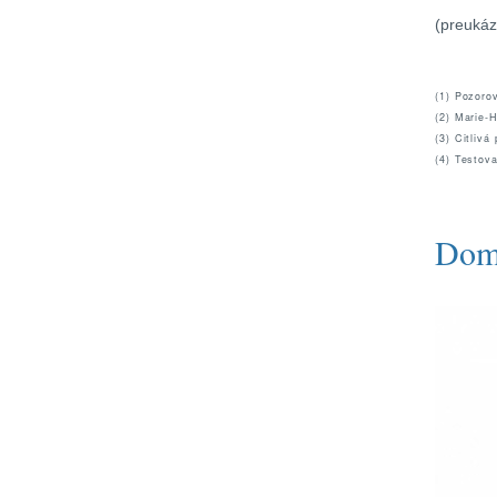
(preukáz
(1) Pozoro
(2) Marie-
(3) Citlivá 
(4) Testov
Domá