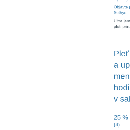
sul Mar Piccolo
Objavte
Grand Hotel Bernardin
Sothys.
Ultra jem
pleti pri
Pleť
a up
mene
hodi
v sa
25 % z
(4)