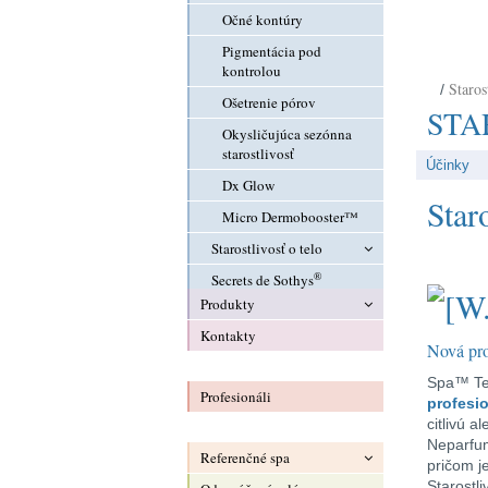
Očné kontúry
Pigmentácia pod
kontrolou
Staros
/
Ošetrenie pórov
STA
Okysličujúca sezónna
starostlivosť
Účinky
Dx Glow
Staro
Micro Dermobooster™
Starostlivosť o telo
®
Secrets de Sothys
Indonésie Ancestrale™
Produkty
Pre pánov
Omladzujúca telová
starostlivosť
Kontakty
Starostlivosť o tvár
Nová pr
Sensations orientales
Starostlivosť o telo
Čistenie
Spa™ Te
Zoštíhlenie
Profesionáli
®
Secrets de Sothys
Esenciálne ampulky
Indonésie Ancestrale
profesi
citlivú a
Hanakasumi™
Pre pánov
Starostlivosť o citlivú
Omladzujúca telová
Neparfu
pleť
starostlivosť
Referenčné spa
Ceremónia orientálnych
Opaľovacie produkty
pričom je
vôní
Omladzujúce séra
Sensations orientales
Starostl