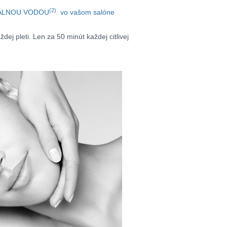
(2)
ERMÁLNOU VODOU
. vo vašom salóne
ždej pleti. Len za 50 minút každej citlivej