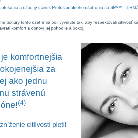
 potešenie a úžasný účinok Profesionálneho ošetrenia so SPA™ T
né textúry tohto ošetrenia boli vyvinuté tak, aby rešpektovali citlivosť ka
navráti komfort a obnoví jej pohodlie a pokoj.
 je komfortnejšia
okojenejšia za
j ako jednu
nu strávenú
(4)
lóne!
níženie citlivosti pleti!