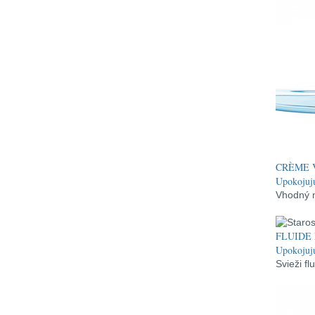
CRÈME 
Upokojuj
Vhodný n
FLUIDE
Upokojujú
Svieži fl