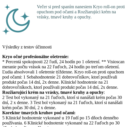
Večer si pred spaním nanesiem Kryo roll-on proti
opuchom pod očami a Rozžiarujúci krém na
vrásky, tmavé kruhy a opuchy.
Výsledky z testov účinnosti
Kryo očné profesionálne ošetrenie:
* Percentá spokojnosti 22 ľudí, 24 hodín po 1 ošetrení. ** Visioscan
meranie počtu vrások na 22 ľuďoch, 24 hodín po treťom ošetrení.
Ľudia absolvovali 1 ošetrenie týždenne. Kryo roll-on proti opuchom
pod očami: 1 Sebahodnotenie 21 dobrovoľníkov, ktorí používali
produkt počas 14 dní, 2x denne. Klinické hodnotenie na 21
dobrovoľníkoch, ktorí používali produkt počas 14 dní, 2x denne.
Rozžiarujúci krém na vrásky, tmavé kruhy a opuchy
:
2 Test bol vykonaný na 21 ľuďoch, ktorí si nanášali krém počas 30
dní, 2 x denne. 3 Test bol vykonaný na 21 ľuďoch, ktorí si nanášali
krém počas 30 dní, 2 x denne.
Korektor tmavých kruhov pod očami:
5 Klinické hodnotenie vykonané u 19 ľudí po 15 dňoch denného
používania. 6 Klinické hodnotenie vykonané na 22 ľuďoch po 30