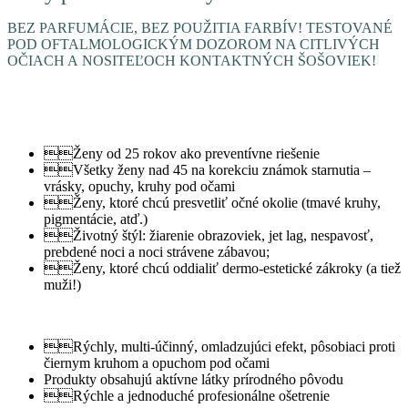
BEZ PARFUMÁCIE, BEZ POUŽITIA FARBÍV! TESTOVANÉ
POD OFTALMOLOGICKÝM DOZOROM NA CITLIVÝCH
OČIACH A NOSITEĽOCH KONTAKTNÝCH ŠOŠOVIEK!
Ženy od 25 rokov ako preventívne riešenie
Všetky ženy nad 45 na korekciu známok starnutia –
vrásky, opuchy, kruhy pod očami
Ženy, ktoré chcú presvetliť očné okolie (tmavé kruhy,
pigmentácie, atď.)
Životný štýl: žiarenie obrazoviek, jet lag, nespavosť,
prebdené noci a noci strávene zábavou;
Ženy, ktoré chcú oddialiť dermo-estetické zákroky (a tiež
muži!)
Rýchly, multi-účinný, omladzujúci efekt, pôsobiaci proti
čiernym kruhom a opuchom pod očami
Produkty obsahujú aktívne látky prírodného pôvodu
Rýchle a jednoduché profesionálne ošetrenie