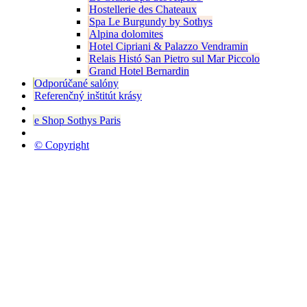
Hostellerie des Chateaux
Spa Le Burgundy by Sothys
Alpina dolomites
Hotel Cipriani & Palazzo Vendramin
Relais Histó San Pietro sul Mar Piccolo
Grand Hotel Bernardin
Odporúčané salóny
Referenčný inštitút krásy
e Shop Sothys Paris
© Copyright