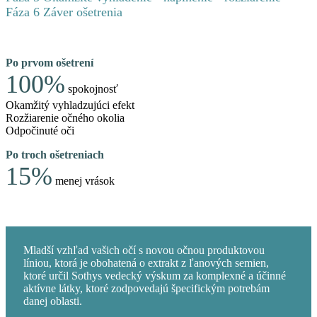
Fáza 6 Záver ošetrenia
Po prvom ošetrení
100%
spokojnosť
Okamžitý vyhladzujúci efekt
Rozžiarenie očného okolia
Odpočinuté oči
Po troch ošetreniach
15%
menej vrások
Mladší vzhľad vašich očí s novou očnou produktovou
líniou, ktorá je obohatená o extrakt z ľanových semien,
ktoré určil Sothys vedecký výskum za komplexné a účinné
aktívne látky, ktoré zodpovedajú špecifickým potrebám
danej oblasti.