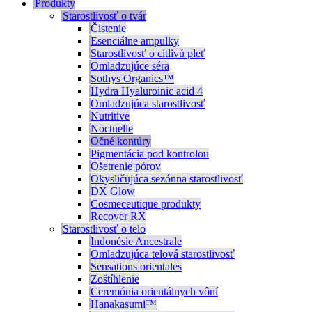
Produkty
Starostlivosť o tvár
Čistenie
Esenciálne ampulky
Starostlivosť o citlivú pleť
Omladzujúce séra
Sothys Organics™
Hydra Hyaluroinic acid 4
Omladzujúca starostlivosť
Nutritive
Noctuelle
Očné kontúry
Pigmentácia pod kontrolou
Ošetrenie pórov
Okysličujúca sezónna starostlivosť
DX Glow
Cosmeceutique produkty
Recover RX
Starostlivosť o telo
Indonésie Ancestrale
Omladzujúca telová starostlivosť
Sensations orientales
Zoštíhlenie
Ceremónia orientálnych vôní
Hanakasumi™