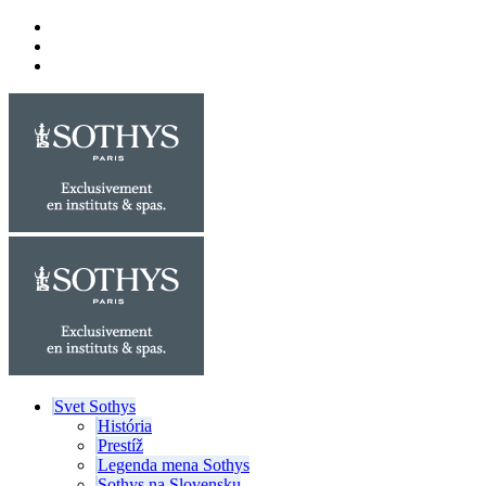
Svet Sothys
História
Prestíž
Legenda mena Sothys
Sothys na Slovensku