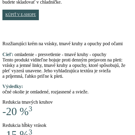
budete skladovať v chladničke.
KÚPIŤ V E-SHOPE
Rozžiarujúci krém na vrásky, tmavé kruhy a opuchy pod očami
Cieľ:
omladenie - presvetlenie - tmavé kruhy - opuchy
Tento produkt viditeľne bojuje proti denným prejavom na pleti:
vrásky a jemné linky, tmavé kruhy a opuchy, ktoré spôsobujú, že
pleť vyzerá unavene. Jeho vyhladzujúca textúra je svieža
a príjemná, ľahko priľne k pleti.
Výsledky:
očné okolie je omladené, rozjasnené a svieže.
Redukcia tmavých kruhov
3
-20 %
Redukcia hĺbky vrások
3
-15 %