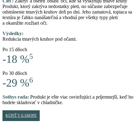
Cieľ:
Zakryť a ošetriť oblasť očí, kde sa vyskytujú tmavé kruhy
Produkt, ktorý zakrýva nedostatky pleti, no súčasne zabezpečuje
odstránenie tmavých kruhov deň po dni. Jeho zamatová, topiaca sa
textúra je ľahko nanášateľná a vhodná pre všetky typy pleti
a okamžite rozžiari oči.
Výsledky:
Redukcia tmavých kruhov pod očami.
Po 15 dňoch
5
-18 %
Po 30 dňoch
6
-29 %
Sothys rada:
Produkt je ešte viac osviežujúci a príjemnejší, keď ho
budete skladovať v chladničke.
KÚPIŤ V E-SHOPE