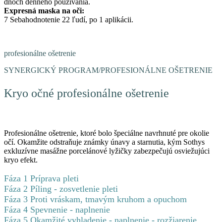
dňoch denného používania.
Expresná maska na oči:
7 Sebahodnotenie 22 ľudí, po 1 aplikácii.
profesionálne ošetrenie
SYNERGICKÝ PROGRAM/PROFESIONÁLNE OŠETRENIE
Kryo očné profesionálne ošetrenie
Profesionálne ošetrenie, ktoré bolo špeciálne navrhnuté pre okolie
očí. Okamžite odstraňuje známky únavy a starnutia, kým Sothys
exkluzívne masážne porcelánové lyžičky zabezpečujú osviežujúci
kryo efekt.
Fáza 1 Príprava pleti
Fáza 2 Píling - zosvetlenie pleti
Fáza 3 Proti vráskam, tmavým kruhom a opuchom
Fáza 4 Spevnenie - naplnenie
Fáza 5 Okamžité vyhladenie - naplnenie - rozžiarenie