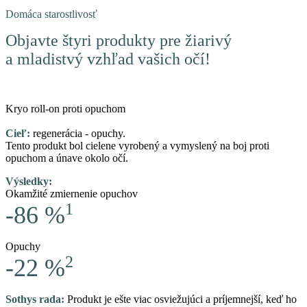
Domáca starostlivosť
Objavte štyri produkty pre žiarivý
a mladistvý vzhľad vašich očí!
Kryo roll-on proti opuchom
Cieľ:
regenerácia - opuchy.
Tento produkt bol cielene vyrobený a vymyslený na boj proti
opuchom a únave okolo očí.
Výsledky:
Okamžité zmiernenie opuchov
1
-86 %
Opuchy
2
-22 %
Sothys rada:
Produkt je ešte viac osviežujúci a príjemnejší, keď ho