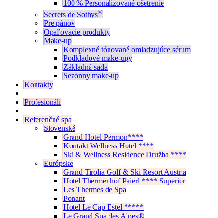
100 % Personalizované ošetrenie
®
Secrets de Sothys
Pre pánov
Opaľovacie produkty
Make-up
Komplexné tónované omladzujúce sérum
Podkladové make-upy
Základná sada
Sezónny make-up
Kontakty
Profesionáli
Referenčné spa
Slovenské
Grand Hotel Permon****
Kontakt Wellness Hotel ****
Ski & Wellness Residence Družba ****
Európske
Grand Tirolia Golf & Ski Resort Austria
Hotel Thermenhof Paierl **** Superior
Les Thermes de Spa
Ponant
Hotel Le Cap Estel *****
Le Grand Spa des Alpes®