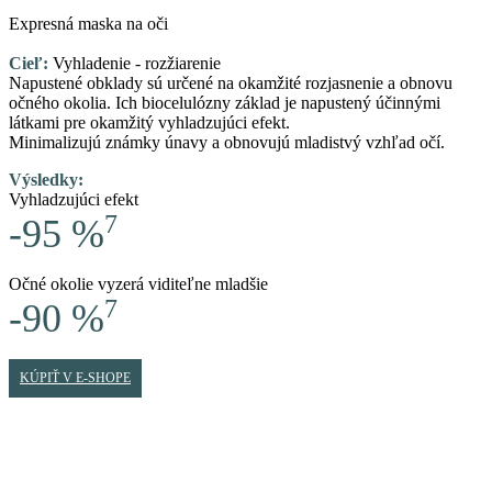
Expresná maska na oči
Cieľ:
Vyhladenie - rozžiarenie
Napustené obklady sú určené na okamžité rozjasnenie a obnovu
očného okolia. Ich biocelulózny základ je napustený účinnými
látkami pre okamžitý vyhladzujúci efekt.
Minimalizujú známky únavy a obnovujú mladistvý vzhľad očí.
Výsledky:
Vyhladzujúci efekt
7
-95 %
Očné okolie vyzerá viditeľne mladšie
7
-90 %
KÚPIŤ V E-SHOPE