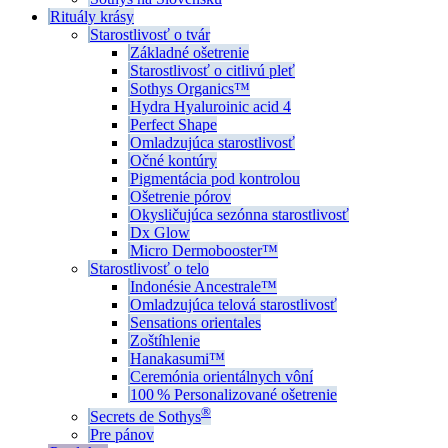
Rituály krásy
Starostlivosť o tvár
Základné ošetrenie
Starostlivosť o citlivú pleť
Sothys Organics™
Hydra Hyaluroinic acid 4
Perfect Shape
Omladzujúca starostlivosť
Očné kontúry
Pigmentácia pod kontrolou
Ošetrenie pórov
Okysličujúca sezónna starostlivosť
Dx Glow
Micro Dermobooster™
Starostlivosť o telo
Indonésie Ancestrale™
Omladzujúca telová starostlivosť
Sensations orientales
Zoštíhlenie
Hanakasumi™
Ceremónia orientálnych vôní
100 % Personalizované ošetrenie
®
Secrets de Sothys
Pre pánov