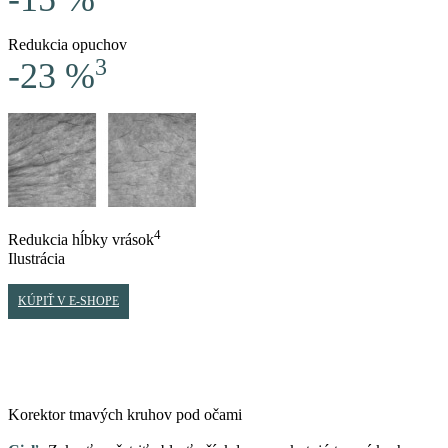
Redukcia opuchov
3
-23 %
4
Redukcia hĺbky vrások
Ilustrácia
KÚPIŤ V E-SHOPE
Korektor tmavých kruhov pod očami