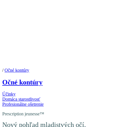
/
Očné kontúry
Očné kontúry
Účinky
Domáca starostlivosť
Profesionálne ošetrenie
Prescription jeunesse™
Nový pohľad mladistvých očí.